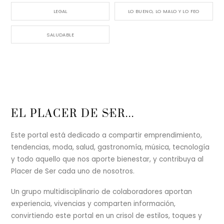
LEGAL
LO BUENO, LO MALO Y LO FEO
SALUDABLE
Back
EL PLACER DE SER...
To
Top
Este portal está dedicado a compartir emprendimiento,
tendencias, moda, salud, gastronomía, música, tecnología
y todo aquello que nos aporte bienestar, y contribuya al
Placer de Ser cada uno de nosotros.
Un grupo multidisciplinario de colaboradores aportan
experiencia, vivencias y comparten información,
convirtiendo este portal en un crisol de estilos, toques y