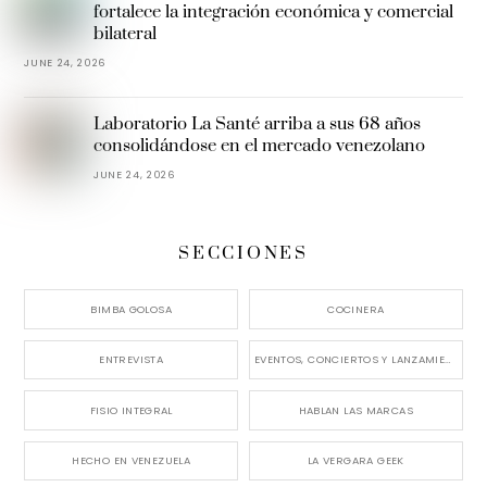
fortalece la integración económica y comercial
bilateral
JUNE 24, 2026
Laboratorio La Santé arriba a sus 68 años
consolidándose en el mercado venezolano
JUNE 24, 2026
SECCIONES
BIMBA GOLOSA
COCINERA
ENTREVISTA
EVENTOS, CONCIERTOS Y LANZAMIENTOS
FISIO INTEGRAL
HABLAN LAS MARCAS
HECHO EN VENEZUELA
LA VERGARA GEEK