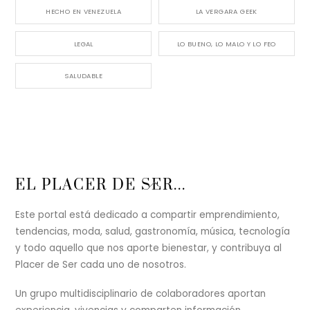
HECHO EN VENEZUELA
LA VERGARA GEEK
LEGAL
LO BUENO, LO MALO Y LO FEO
SALUDABLE
Back
EL PLACER DE SER...
To
Top
Este portal está dedicado a compartir emprendimiento,
tendencias, moda, salud, gastronomía, música, tecnología
y todo aquello que nos aporte bienestar, y contribuya al
Placer de Ser cada uno de nosotros.
Un grupo multidisciplinario de colaboradores aportan