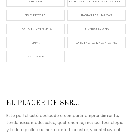
ENTREVISTA
EVENTOS, CONCIERTOS Y LANZAMIENTOS
FISIO INTEGRAL
HABLAN LAS MARCAS
HECHO EN VENEZUELA
LA VERGARA GEEK
LEGAL
LO BUENO, LO MALO Y LO FEO
SALUDABLE
Back
EL PLACER DE SER...
To
Top
Este portal está dedicado a compartir emprendimiento,
tendencias, moda, salud, gastronomía, música, tecnología
y todo aquello que nos aporte bienestar, y contribuya al