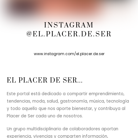
INSTAGRAM
@EL.PLACER.DE.SER
www.instagram.com/el.placer.de.ser
Back
EL PLACER DE SER...
To
Top
Este portal está dedicado a compartir emprendimiento,
tendencias, moda, salud, gastronomía, música, tecnología
y todo aquello que nos aporte bienestar, y contribuya al
Placer de Ser cada uno de nosotros.
Un grupo multidisciplinario de colaboradores aportan
experiencia, vivencias y comparten información,