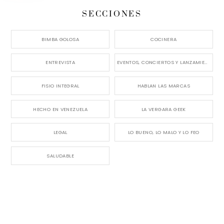
SECCIONES
BIMBA GOLOSA
COCINERA
ENTREVISTA
EVENTOS, CONCIERTOS Y LANZAMIENTOS
FISIO INTEGRAL
HABLAN LAS MARCAS
HECHO EN VENEZUELA
LA VERGARA GEEK
LEGAL
LO BUENO, LO MALO Y LO FEO
SALUDABLE