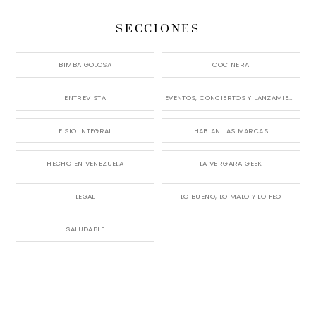
SECCIONES
BIMBA GOLOSA
COCINERA
ENTREVISTA
EVENTOS, CONCIERTOS Y LANZAMIENTOS
FISIO INTEGRAL
HABLAN LAS MARCAS
HECHO EN VENEZUELA
LA VERGARA GEEK
LEGAL
LO BUENO, LO MALO Y LO FEO
SALUDABLE