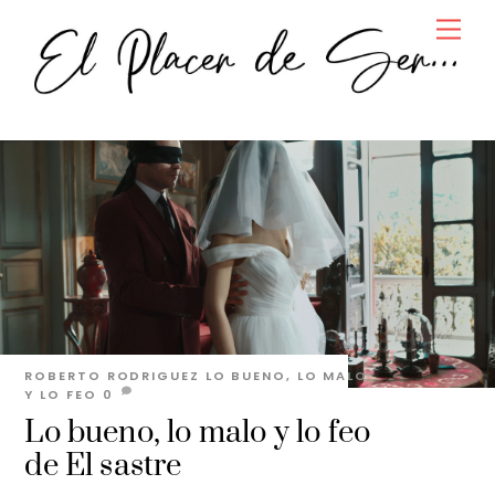
Skip
Men
to
content
ROBERTO RODRIGUEZ
LO BUENO, LO MALO
Y LO FEO
0
Lo bueno, lo malo y lo feo
de El sastre