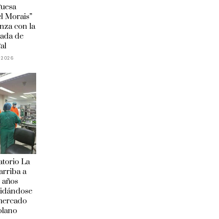
guesa
l Morais”
anza con la
ada de
al
 2026
torio La
arriba a
 años
lidándose
 mercado
olano