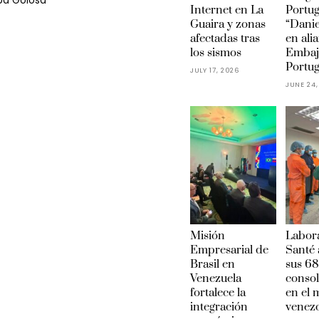
ba Golosa
Internet en La
Portu
Guaira y zonas
“Danie
afectadas tras
en ali
los sismos
Embaj
Portug
JULY 17, 2026
JUNE 24,
Misión
Labora
Empresarial de
Santé 
Brasil en
sus 68
Venezuela
conso
fortalece la
en el
integración
venez