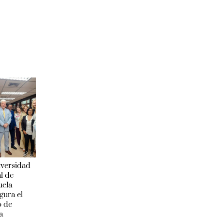
iversidad
l de
uela
gura el
o de
a