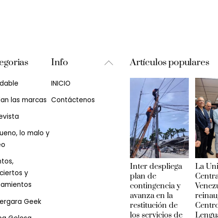
Back
egorias
Info
Artículos populares
To
udable
INICIO
Top
lan las marcas
Contáctenos
evista
ueno, lo malo y
eo
tos,
Inter despliega
La Un
iertos y
plan de
Centra
zamientos
contingencia y
Venez
avanza en la
reinau
Vergara Geek
restitución de
Centr
los servicios de
Lengu