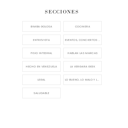
SECCIONES
BIMBA GOLOSA
COCINERA
ENTREVISTA
EVENTOS, CONCIERTOS Y LANZAMIENTOS
FISIO INTEGRAL
HABLAN LAS MARCAS
HECHO EN VENEZUELA
LA VERGARA GEEK
LEGAL
LO BUENO, LO MALO Y LO FEO
SALUDABLE