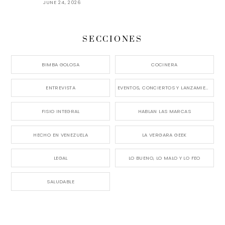
JUNE 24, 2026
SECCIONES
BIMBA GOLOSA
COCINERA
ENTREVISTA
EVENTOS, CONCIERTOS Y LANZAMIENTOS
FISIO INTEGRAL
HABLAN LAS MARCAS
HECHO EN VENEZUELA
LA VERGARA GEEK
LEGAL
LO BUENO, LO MALO Y LO FEO
SALUDABLE