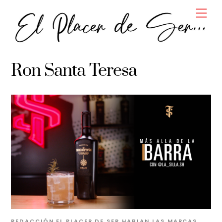
Skip
Men
to
content
Ron Santa Teresa
REDACCIÓN EL PLACER DE SER
HABLAN LAS MARCAS