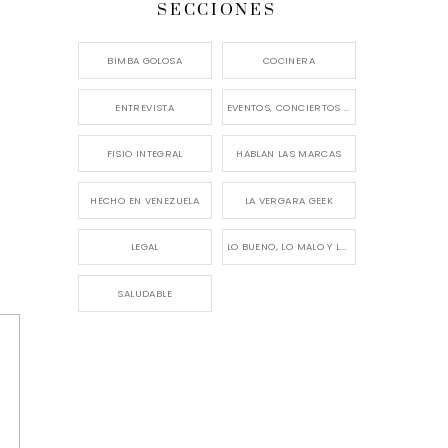
SECCIONES
BIMBA GOLOSA
COCINERA
ENTREVISTA
EVENTOS, CONCIERTOS Y LANZAMIENTOS
FISIO INTEGRAL
HABLAN LAS MARCAS
HECHO EN VENEZUELA
LA VERGARA GEEK
LEGAL
LO BUENO, LO MALO Y LO FEO
SALUDABLE