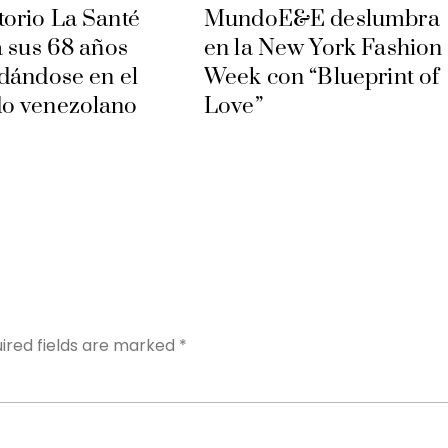
orio La Santé
MundoE&E deslumbra
a sus 68 años
en la New York Fashion
dándose en el
Week con “Blueprint of
o venezolano
Love”
Y
ired fields are marked
*