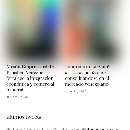
Misión Empresarial de
Laboratorio La Santé
Brasil en Venezuela
arriba a sus 68 años
fortalece la integración
consolidándose en el
económica y comercial
mercado venezolano
bilateral
JUNE 24, 2026
JUNE 24, 2026
ultimos tweets
No feed found with the ID 1. Go to the
All Feeds page
and