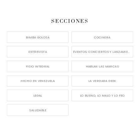
SECCIONES
BIMBA GOLOSA
COCINERA
ENTREVISTA
EVENTOS, CONCIERTOS Y LANZAMIENTOS
FISIO INTEGRAL
HABLAN LAS MARCAS
HECHO EN VENEZUELA
LA VERGARA GEEK
LEGAL
LO BUENO, LO MALO Y LO FEO
SALUDABLE