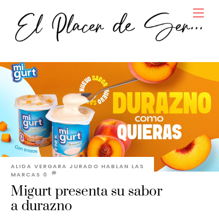
Skip
Men
to
content
ALIDA VERGARA JURADO
HABLAN LAS
MARCAS
0
Migurt presenta su sabor
a durazno