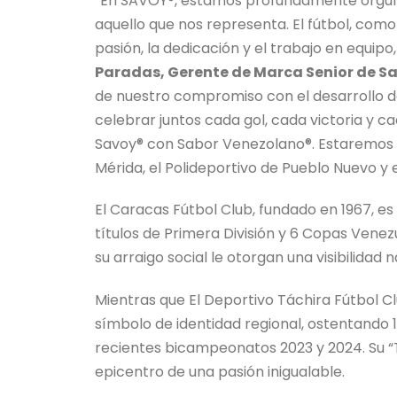
“En SAVOY®, estamos profundamente orgullo
aquello que nos representa. El fútbol, com
pasión, la dedicación y el trabajo en equi
Paradas, Gerente de Marca Senior de S
de nuestro compromiso con el desarrollo de
celebrar juntos cada gol, cada victoria y 
Savoy® con Sabor Venezolano®. Estaremos 
Mérida, el Polideportivo de Pueblo Nuevo y 
El Caracas Fútbol Club, fundado en 1967, es
títulos de Primera División y 6 Copas Vene
su arraigo social le otorgan una visibilidad 
Mientras que El Deportivo Táchira Fútbol Clu
símbolo de identidad regional, ostentando 
recientes bicampeonatos 2023 y 2024. Su “T
epicentro de una pasión inigualable.