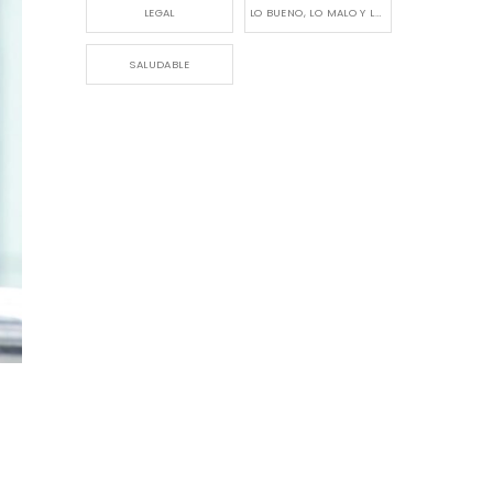
LEGAL
LO BUENO, LO MALO Y LO FEO
SALUDABLE