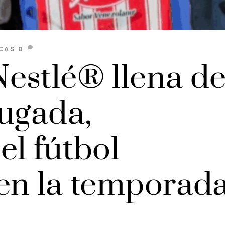
CAS
0
estlé® llena d
jugada,
el fútbol
en la temporad