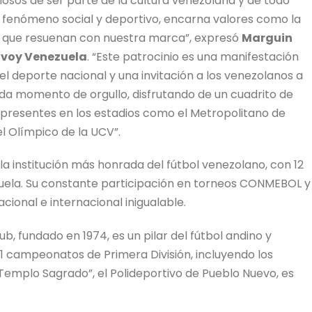
sos de ser parte de la cultura venezolana y de todo
o fenómeno social y deportivo, encarna valores como la
po, que resuenan con nuestra marca”, expresó
Marguin
avoy Venezuela
. “Este patrocinio es una manifestación
l deporte nacional y una invitación a los venezolanos a
cada momento de orgullo, disfrutando de un cuadrito de
presentes en los estadios como el Metropolitano de
el Olímpico de la UCV”.
 la institución más honrada del fútbol venezolano, con 12
zuela. Su constante participación en torneos CONMEBOL y
nacional e internacional inigualable.
b, fundado en 1974, es un pilar del fútbol andino y
11 campeonatos de Primera División, incluyendo los
emplo Sagrado”, el Polideportivo de Pueblo Nuevo, es