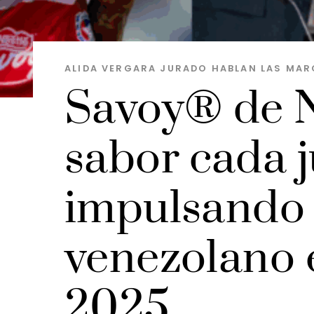
ALIDA VERGARA JURADO
HABLAN LAS MAR
Savoy® de N
sabor cada 
impulsando 
venezolano 
2025