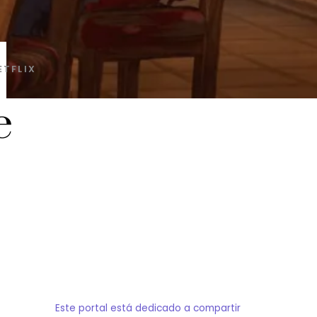
ETFLIX
e
Este portal está dedicado a compartir