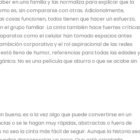
ber en una familia y las normaliza para explicar que la
 como es, sin compararse con otras. Adicionalmente,
s cosas funcionen, todos tienen que hacer un esfuerzo,
el grupo familiar. La cinta también hace fuertes crítica
o aparatos como el celular han tomado espacios antes
ambición corporativa y el rol aspiracional de las redes
as está llena de humor, referencias para todas las edades 
gánica. No es una película que aburra o que se acabe sin
tan buena, es a la vez algo que puede convertirse en un
ias o se le hagan muy rápidas, abstractas o fuera de
no sea la cinta más fácil de seguir. Aunque la historia se
s pueden desconcertar un poco. Que esté orientada