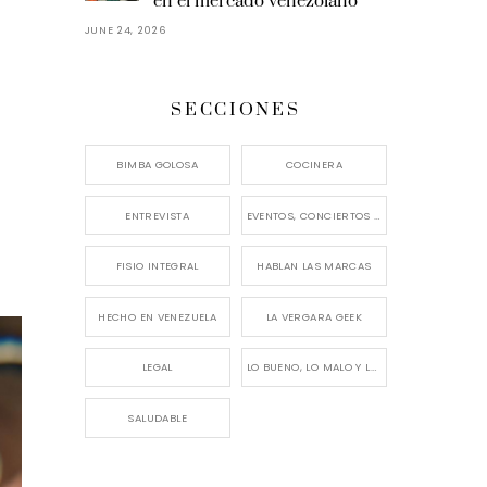
en el mercado venezolano
JUNE 24, 2026
SECCIONES
BIMBA GOLOSA
COCINERA
ENTREVISTA
EVENTOS, CONCIERTOS Y LANZAMIENTOS
FISIO INTEGRAL
HABLAN LAS MARCAS
HECHO EN VENEZUELA
LA VERGARA GEEK
LEGAL
LO BUENO, LO MALO Y LO FEO
SALUDABLE