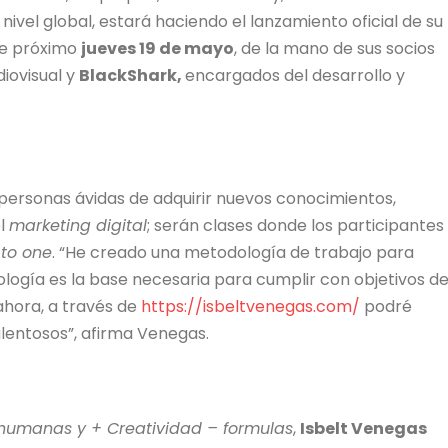
ivel global, estará haciendo el lanzamiento oficial de su
e próximo
jueves 19 de mayo
, de la mano de sus socios
iovisual y
BlackShark,
encargados del desarrollo y
personas ávidas de adquirir nuevos conocimientos,
el
marketing digital
; serán clases donde los participantes
 to one
. “He creado una metodología de trabajo para
logía es la base necesaria para cumplir con objetivos d
ahora, a través de
https://isbeltvenegas.com/
podré
lentosos”, afirma Venegas.
humanas y + Creatividad – formulas
,
Isbelt Venegas