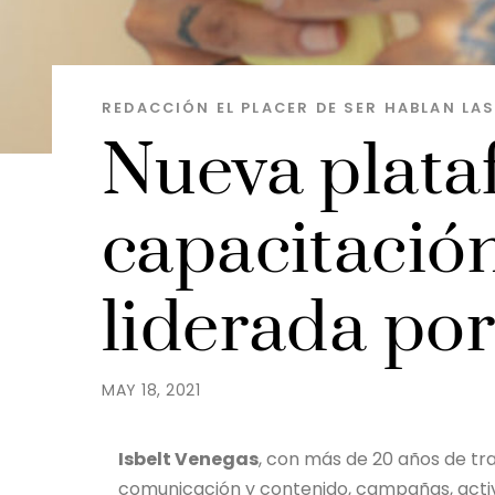
REDACCIÓN EL PLACER DE SER
HABLAN LA
Nueva plata
capacitación
liderada po
MAY 18, 2021
Isbelt Venegas
, con más de 20 años de tr
comunicación y contenido, campañas, act