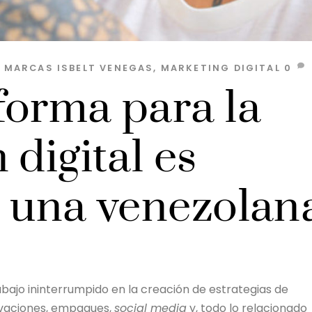
S MARCAS
ISBELT VENEGAS
,
MARKETING DIGITAL
0
forma para la
 digital es
r una venezolan
abajo ininterrumpido en la creación de estrategias de
ivaciones, empaques,
social media
y, todo lo relacionado