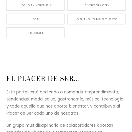
HECHO EN VENEZUELA
LA VERGARA GEEK
LEGAL
LO BUENO, LO MALO Y LO FEO
SALUDABLE
Back
EL PLACER DE SER...
To
Top
Este portal está dedicado a compartir emprendimiento,
tendencias, moda, salud, gastronomía, música, tecnología
y todo aquello que nos aporte bienestar, y contribuya al
Placer de Ser cada uno de nosotros.
Un grupo multidisciplinario de colaboradores aportan