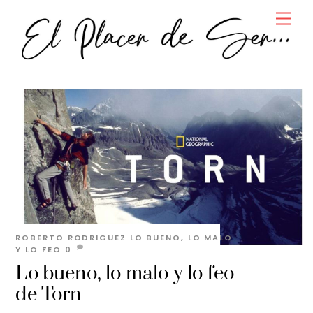
Skip
Men
to
content
ROBERTO RODRIGUEZ
LO BUENO, LO MALO
Y LO FEO
0
Lo bueno, lo malo y lo feo
de Torn