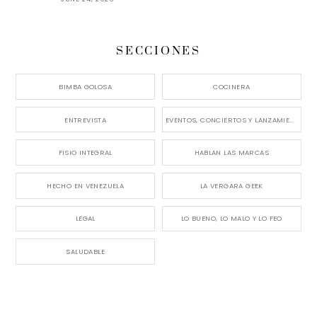
SECCIONES
BIMBA GOLOSA
COCINERA
ENTREVISTA
EVENTOS, CONCIERTOS Y LANZAMIENTOS
FISIO INTEGRAL
HABLAN LAS MARCAS
HECHO EN VENEZUELA
LA VERGARA GEEK
LEGAL
LO BUENO, LO MALO Y LO FEO
SALUDABLE