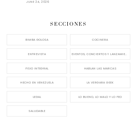
JUNE 24, 2026
SECCIONES
BIMBA GOLOSA
COCINERA
ENTREVISTA
EVENTOS, CONCIERTOS Y LANZAMIENTOS
FISIO INTEGRAL
HABLAN LAS MARCAS
HECHO EN VENEZUELA
LA VERGARA GEEK
LEGAL
LO BUENO, LO MALO Y LO FEO
SALUDABLE