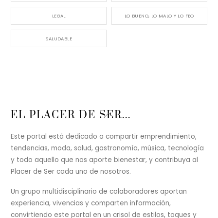
LEGAL
LO BUENO, LO MALO Y LO FEO
SALUDABLE
Back
EL PLACER DE SER...
To
Top
Este portal está dedicado a compartir emprendimiento,
tendencias, moda, salud, gastronomía, música, tecnología
y todo aquello que nos aporte bienestar, y contribuya al
Placer de Ser cada uno de nosotros.
Un grupo multidisciplinario de colaboradores aportan
experiencia, vivencias y comparten información,
convirtiendo este portal en un crisol de estilos, toques y