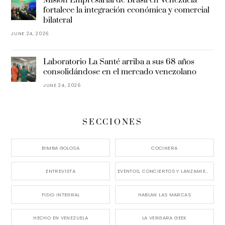
Misión Empresarial de Brasil en Venezuela
fortalece la integración económica y comercial
bilateral
JUNE 24, 2026
Laboratorio La Santé arriba a sus 68 años
consolidándose en el mercado venezolano
JUNE 24, 2026
SECCIONES
BIMBA GOLOSA
COCINERA
ENTREVISTA
EVENTOS, CONCIERTOS Y LANZAMIENTOS
FISIO INTEGRAL
HABLAN LAS MARCAS
HECHO EN VENEZUELA
LA VERGARA GEEK