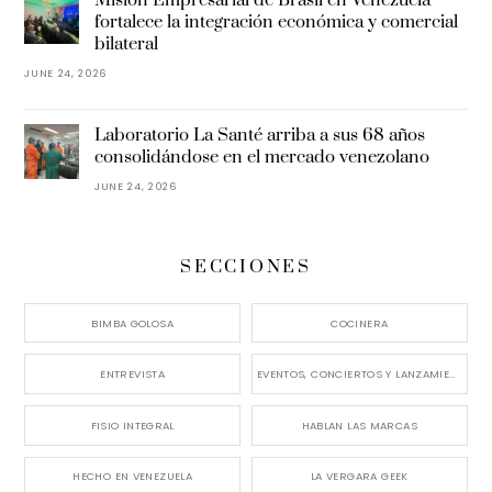
Misión Empresarial de Brasil en Venezuela
fortalece la integración económica y comercial
bilateral
JUNE 24, 2026
Laboratorio La Santé arriba a sus 68 años
consolidándose en el mercado venezolano
JUNE 24, 2026
SECCIONES
BIMBA GOLOSA
COCINERA
ENTREVISTA
EVENTOS, CONCIERTOS Y LANZAMIENTOS
FISIO INTEGRAL
HABLAN LAS MARCAS
HECHO EN VENEZUELA
LA VERGARA GEEK