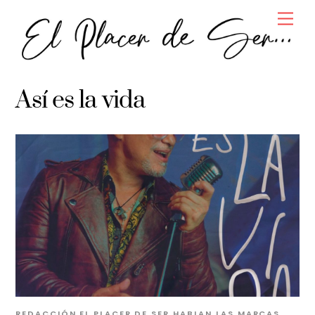
Skip
Men
to
content
Así es la vida
REDACCIÓN EL PLACER DE SER
HABLAN LAS MARCAS