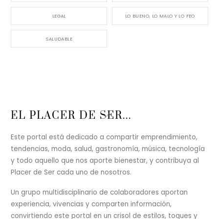
LEGAL
LO BUENO, LO MALO Y LO FEO
SALUDABLE
Back
EL PLACER DE SER...
To
Top
Este portal está dedicado a compartir emprendimiento,
tendencias, moda, salud, gastronomía, música, tecnología
y todo aquello que nos aporte bienestar, y contribuya al
Placer de Ser cada uno de nosotros.
Un grupo multidisciplinario de colaboradores aportan
experiencia, vivencias y comparten información,
convirtiendo este portal en un crisol de estilos, toques y