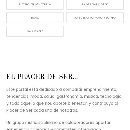
HECHO EN VENEZUELA
LA VERGARA GEEK
LEGAL
LO BUENO, LO MALO Y LO FEO
SALUDABLE
Back
EL PLACER DE SER...
To
Top
Este portal está dedicado a compartir emprendimiento,
tendencias, moda, salud, gastronomía, música, tecnología
y todo aquello que nos aporte bienestar, y contribuya al
Placer de Ser cada uno de nosotros.
Un grupo multidisciplinario de colaboradores aportan
experiencia, vivencias y comparten información,