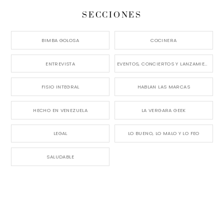
SECCIONES
BIMBA GOLOSA
COCINERA
ENTREVISTA
EVENTOS, CONCIERTOS Y LANZAMIENTOS
FISIO INTEGRAL
HABLAN LAS MARCAS
HECHO EN VENEZUELA
LA VERGARA GEEK
LEGAL
LO BUENO, LO MALO Y LO FEO
SALUDABLE