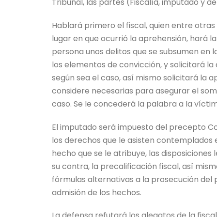
Tribunal, las partes (Fiscalía, imputado y de
Hablará primero el fiscal, quien entre otr
lugar en que ocurrió la aprehensión, hará la
persona unos delitos que se subsumen en lo
los elementos de convicción, y solicitará la
según sea el caso, así mismo solicitará la 
considere necesarias para asegurar el some
caso. Se le concederá la palabra a la vícti
El imputado será impuesto del precepto Con
los derechos que le asisten contemplados en
hecho que se le atribuye, las disposiciones l
su contra, la precalificación fiscal, así mi
fórmulas alternativas a la prosecución de
admisión de los hechos.
La defensa refutará los alegatos de la fisc