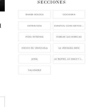
SECCIONES
BIMBA GOLOSA
COCINERA
d
ENTREVISTA
EVENTOS, CONCIERTOS Y LANZAMIENTOS
FISIO INTEGRAL
HABLAN LAS MARCAS
HECHO EN VENEZUELA
LA VERGARA GEEK
LEGAL
LO BUENO, LO MALO Y LO FEO
SALUDABLE