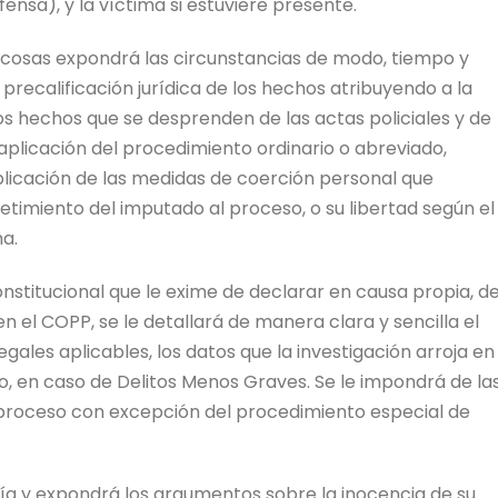
fensa), y la víctima si estuviere presente.
as cosas expondrá las circunstancias de modo, tiempo y
 precalificación jurídica de los hechos atribuyendo a la
s hechos que se desprenden de las actas policiales y de
 aplicación del procedimiento ordinario o abreviado,
aplicación de las medidas de coerción personal que
timiento del imputado al proceso, o su libertad según el
ma.
stitucional que le exime de declarar en causa propia, d
 el COPP, se le detallará de manera clara y sencilla el
egales aplicables, los datos que la investigación arroja en
smo, en caso de Delitos Menos Graves. Se le impondrá de la
l proceso con excepción del procedimiento especial de
alía y expondrá los argumentos sobre la inocencia de su