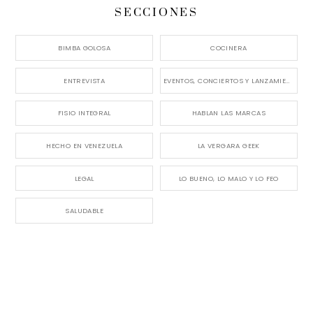
SECCIONES
BIMBA GOLOSA
COCINERA
ENTREVISTA
EVENTOS, CONCIERTOS Y LANZAMIENTOS
FISIO INTEGRAL
HABLAN LAS MARCAS
HECHO EN VENEZUELA
LA VERGARA GEEK
LEGAL
LO BUENO, LO MALO Y LO FEO
SALUDABLE