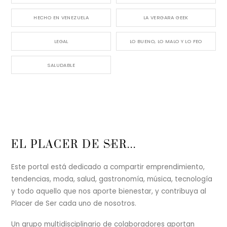
HECHO EN VENEZUELA
LA VERGARA GEEK
LEGAL
LO BUENO, LO MALO Y LO FEO
SALUDABLE
Back
EL PLACER DE SER...
To
Top
Este portal está dedicado a compartir emprendimiento,
tendencias, moda, salud, gastronomía, música, tecnología
y todo aquello que nos aporte bienestar, y contribuya al
Placer de Ser cada uno de nosotros.
Un grupo multidisciplinario de colaboradores aportan