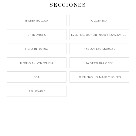
SECCIONES
BIMBA GOLOSA
COCINERA
ENTREVISTA
EVENTOS, CONCIERTOS Y LANZAMIENTOS
FISIO INTEGRAL
HABLAN LAS MARCAS
HECHO EN VENEZUELA
LA VERGARA GEEK
LEGAL
LO BUENO, LO MALO Y LO FEO
SALUDABLE