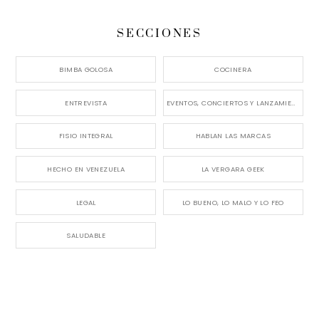
SECCIONES
BIMBA GOLOSA
COCINERA
ENTREVISTA
EVENTOS, CONCIERTOS Y LANZAMIENTOS
FISIO INTEGRAL
HABLAN LAS MARCAS
HECHO EN VENEZUELA
LA VERGARA GEEK
LEGAL
LO BUENO, LO MALO Y LO FEO
SALUDABLE