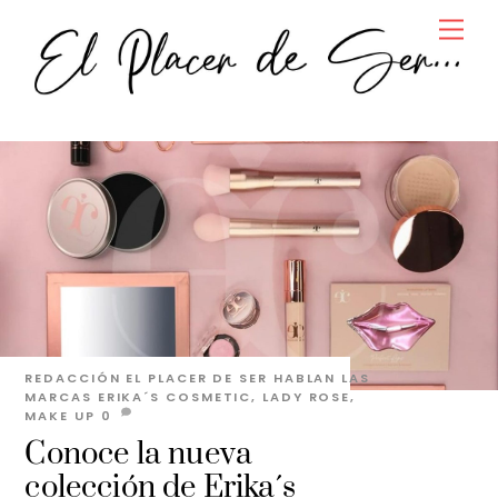
Skip
Men
to
content
REDACCIÓN EL PLACER DE SER
HABLAN LAS
MARCAS
ERIKA´S COSMETIC
,
LADY ROSE
,
MAKE UP
0
Conoce la nueva
colección de Erika´s