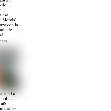
gura el
o de
a
guesa
l Morais”
anza con la
ada de
al
 2026
torio La
arriba a
 años
lidándose