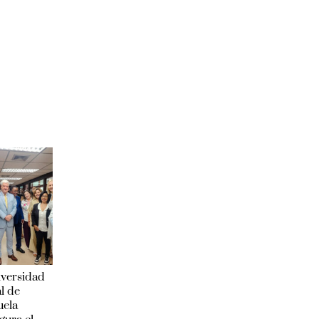
iversidad
l de
uela