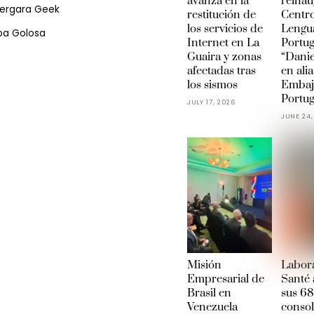
avanza en la
reinau
Vergara Geek
restitución de
Centr
los servicios de
Lengu
ba Golosa
Internet en La
Portu
Guaira y zonas
“Danie
afectadas tras
en ali
los sismos
Embaj
Portug
JULY 17, 2026
JUNE 24,
Misión
Labora
Empresarial de
Santé 
Brasil en
sus 68
Venezuela
conso