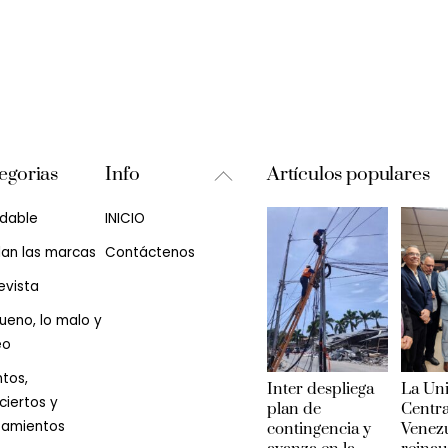
Back
egorias
Info
Artículos populares
To
udable
INICIO
Top
lan las marcas
Contáctenos
evista
ueno, lo malo y
eo
tos,
Inter despliega
La Un
iertos y
plan de
Centra
zamientos
contingencia y
Venez