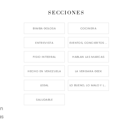
SECCIONES
BIMBA GOLOSA
COCINERA
ENTREVISTA
EVENTOS, CONCIERTOS Y LANZAMIENTOS
FISIO INTEGRAL
HABLAN LAS MARCAS
HECHO EN VENEZUELA
LA VERGARA GEEK
LEGAL
LO BUENO, LO MALO Y LO FEO
SALUDABLE
ón
as