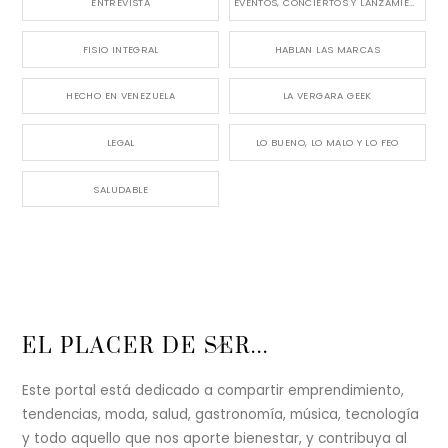
ENTREVISTA
EVENTOS, CONCIERTOS Y LANZAMIENTOS
FISIO INTEGRAL
HABLAN LAS MARCAS
HECHO EN VENEZUELA
LA VERGARA GEEK
LEGAL
LO BUENO, LO MALO Y LO FEO
SALUDABLE
Back
EL PLACER DE SER...
To
Top
Este portal está dedicado a compartir emprendimiento,
tendencias, moda, salud, gastronomía, música, tecnología
y todo aquello que nos aporte bienestar, y contribuya al