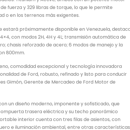
de fuerza y 329 libras de torque, lo que le permite
dad o en los terrenos más exigentes.
que estará próximamente disponible en Venezuela, destac
 4×4, con modos 2H, 4H y 4L; transmisión automática de
ero; chasis reforzado de acero; 6 modos de manejo y la
con 800mm.
eno, comodidad excepcional y tecnología innovadora
onalidad de Ford, robusto, refinado y listo para conducir
entes Gimón, Gerente de Mercadeo de Ford Motor de
con un diseño moderno, imponente y sofisticado, que
su compuerta trasera eléctrica y su techo panorámico
rtable interior cuenta con tres filas de asientos, con
uero e iluminación ambiental, entre otras características