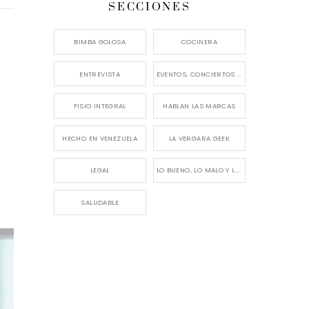
SECCIONES
BIMBA GOLOSA
COCINERA
ENTREVISTA
EVENTOS, CONCIERTOS Y LANZAMIENTOS
FISIO INTEGRAL
HABLAN LAS MARCAS
HECHO EN VENEZUELA
LA VERGARA GEEK
LEGAL
LO BUENO, LO MALO Y LO FEO
SALUDABLE