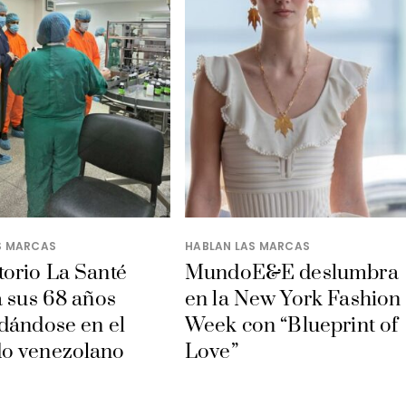
S MARCAS
HABLAN LAS MARCAS
orio La Santé
MundoE&E deslumbra
a sus 68 años
en la New York Fashion
dándose en el
Week con “Blueprint of
o venezolano
Love”