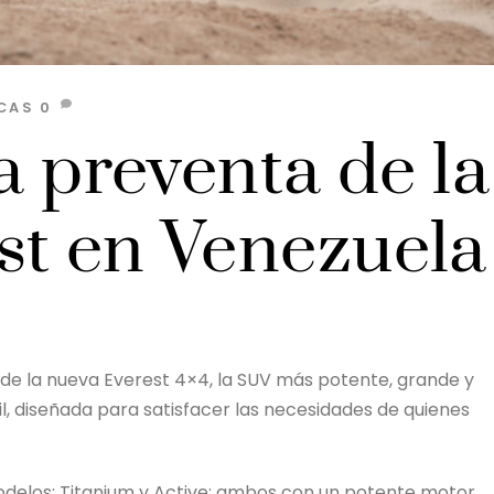
CAS
0
la preventa de la
st en Venezuela
 de la nueva Everest 4×4, la SUV más potente, grande y
l, diseñada para satisfacer las necesidades de quienes
modelos: Titanium y Active; ambos con un potente motor