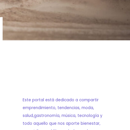
Este portal está dedicado a compartir
emprendimiento, tendencias, moda,
salud,gastronomía, música, tecnología y
todo aquello que nos aporte bienestar,