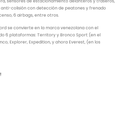
ra, sensores de estacionamiento delanteros y traseros,
e anti-colisión con detección de peatones y frenado
nso, 6 airbags, entre otros.
Ford se convierte en la marca venezolana con el
o 6 plataformas: Territory y Bronco Sport (en el
co, Explorer, Expedition, y ahora Everest, (en los
!