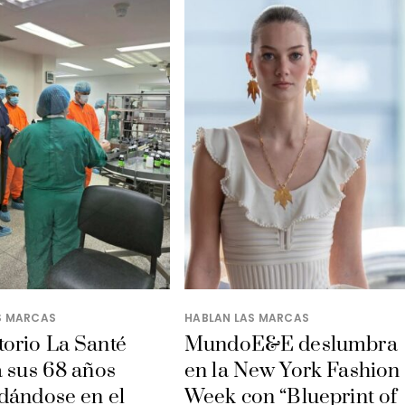
S MARCAS
HABLAN LAS MARCAS
orio La Santé
MundoE&E deslumbra
a sus 68 años
en la New York Fashion
dándose en el
Week con “Blueprint of