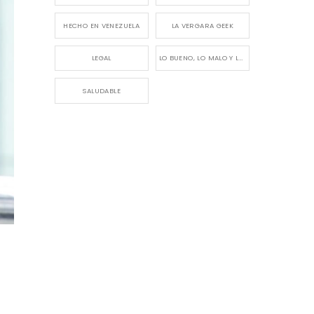
HECHO EN VENEZUELA
LA VERGARA GEEK
LEGAL
LO BUENO, LO MALO Y LO FEO
SALUDABLE