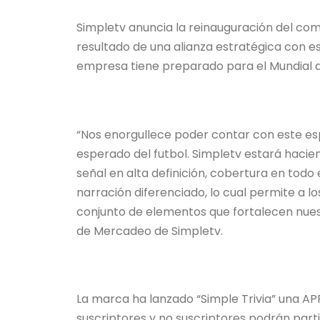
Simpletv anuncia la reinauguración del co
resultado de una alianza estratégica con e
empresa tiene preparado para el Mundial d
“Nos enorgullece poder contar con este esp
esperado del futbol. Simpletv estará hacien
señal en alta definición, cobertura en todo 
narración diferenciado, lo cual permite a lo
conjunto de elementos que fortalecen nuest
de Mercadeo de Simpletv.
La marca ha lanzado “Simple Trivia” una APP
suscriptores y no suscriptores podrán part