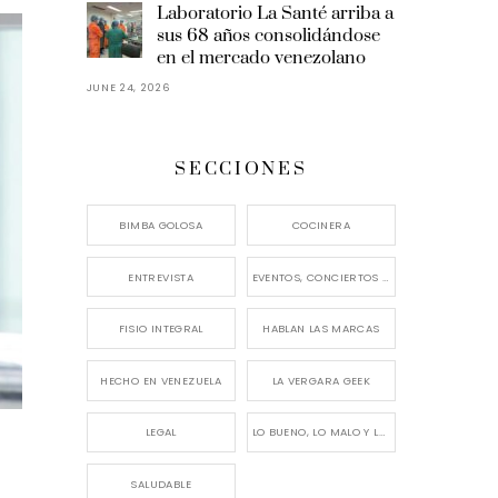
Laboratorio La Santé arriba a
sus 68 años consolidándose
en el mercado venezolano
JUNE 24, 2026
SECCIONES
BIMBA GOLOSA
COCINERA
ENTREVISTA
EVENTOS, CONCIERTOS Y LANZAMIENTOS
FISIO INTEGRAL
HABLAN LAS MARCAS
HECHO EN VENEZUELA
LA VERGARA GEEK
LEGAL
LO BUENO, LO MALO Y LO FEO
SALUDABLE