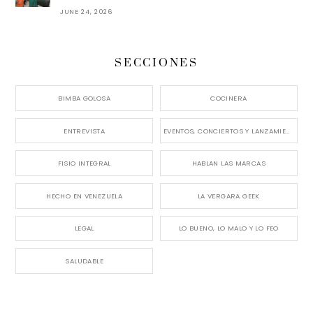
JUNE 24, 2026
SECCIONES
BIMBA GOLOSA
COCINERA
ENTREVISTA
EVENTOS, CONCIERTOS Y LANZAMIENTOS
FISIO INTEGRAL
HABLAN LAS MARCAS
HECHO EN VENEZUELA
LA VERGARA GEEK
LEGAL
LO BUENO, LO MALO Y LO FEO
SALUDABLE