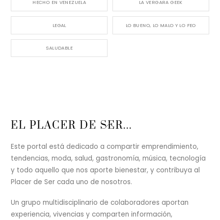
HECHO EN VENEZUELA
LA VERGARA GEEK
LEGAL
LO BUENO, LO MALO Y LO FEO
SALUDABLE
Back
EL PLACER DE SER...
To
Top
Este portal está dedicado a compartir emprendimiento,
tendencias, moda, salud, gastronomía, música, tecnología
y todo aquello que nos aporte bienestar, y contribuya al
Placer de Ser cada uno de nosotros.
Un grupo multidisciplinario de colaboradores aportan
experiencia, vivencias y comparten información,