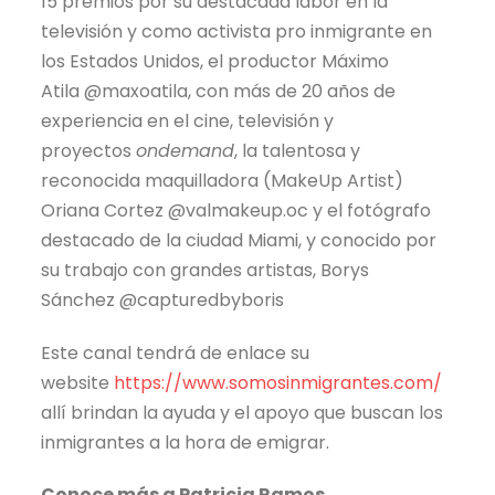
15 premios por su destacada labor en la
televisión y como activista pro inmigrante en
los Estados Unidos, el productor Máximo
Atila @maxoatila, con más de 20 años de
experiencia en el cine, televisión y
proyectos
ondemand
, la talentosa y
reconocida maquilladora (MakeUp Artist)
Oriana Cortez @valmakeup.oc y el fotógrafo
destacado de la ciudad Miami, y conocido por
su trabajo con grandes artistas, Borys
Sánchez @capturedbyboris
Este canal tendrá de enlace su
website
https://www.somosinmigrantes.com/
allí brindan la ayuda y el apoyo que buscan los
inmigrantes a la hora de emigrar.
Conoce más a Patricia Ramos