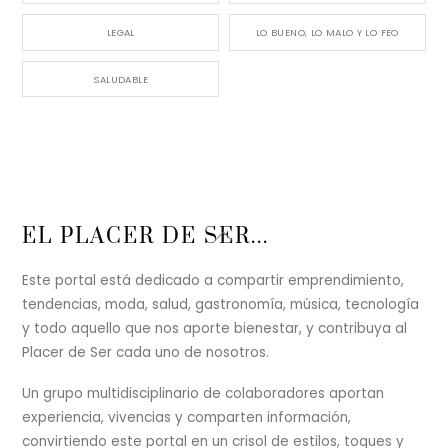
LEGAL
LO BUENO, LO MALO Y LO FEO
SALUDABLE
Back
EL PLACER DE SER...
To
Top
Este portal está dedicado a compartir emprendimiento,
tendencias, moda, salud, gastronomía, música, tecnología
y todo aquello que nos aporte bienestar, y contribuya al
Placer de Ser cada uno de nosotros.
Un grupo multidisciplinario de colaboradores aportan
experiencia, vivencias y comparten información,
convirtiendo este portal en un crisol de estilos, toques y