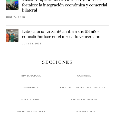
Misión Empresarial de Brasil en Venezuela
fortalece la integración económica y comercial
bilateral
JUNE 24, 2026
Laboratorio La Santé arriba a sus 68 años
consolidándose en el mercado venezolano
JUNE 24, 2026
SECCIONES
BIMBA GOLOSA
COCINERA
ENTREVISTA
EVENTOS, CONCIERTOS Y LANZAMIENTOS
FISIO INTEGRAL
HABLAN LAS MARCAS
HECHO EN VENEZUELA
LA VERGARA GEEK