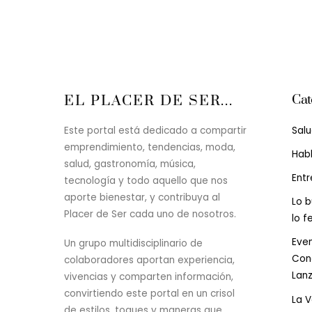
Cat
EL PLACER DE SER...
Sal
Este portal está dedicado a compartir
emprendimiento, tendencias, moda,
Hab
salud, gastronomía, música,
Entr
tecnología y todo aquello que nos
aporte bienestar, y contribuya al
Lo b
Placer de Ser cada uno de nosotros.
lo f
Even
Un grupo multidisciplinario de
Conc
colaboradores aportan experiencia,
Lan
vivencias y comparten información,
convirtiendo este portal en un crisol
La 
de estilos, toques y maneras que