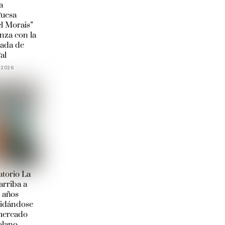
a
guesa
l Morais”
anza con la
ada de
al
 2026
torio La
arriba a
 años
lidándose
 mercado
olano