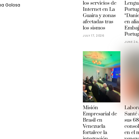
los servicios de
Lengu
ba Golosa
Internet en La
Portu
Guaira y zonas
“Danie
afectadas tras
en ali
los sismos
Embaj
Portug
JULY 17, 2026
JUNE 24,
Misión
Labora
Empresarial de
Santé 
Brasil en
sus 68
Venezuela
conso
fortalece la
en el
integración
venez