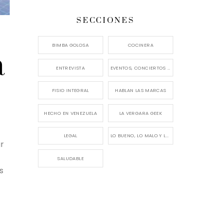
SECCIONES
BIMBA GOLOSA
COCINERA
a
ENTREVISTA
EVENTOS, CONCIERTOS Y LANZAMIENTOS
FISIO INTEGRAL
HABLAN LAS MARCAS
HECHO EN VENEZUELA
LA VERGARA GEEK
LEGAL
LO BUENO, LO MALO Y LO FEO
ar
SALUDABLE
s