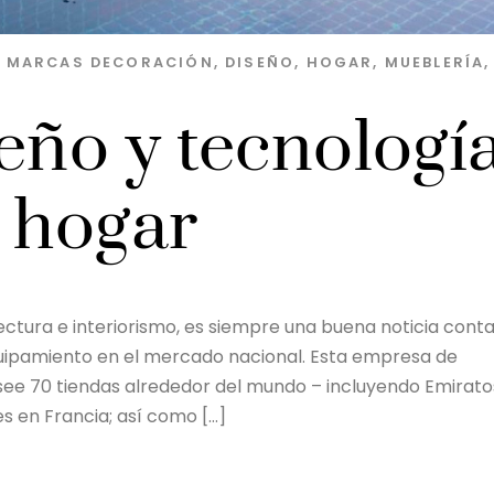
S MARCAS
DECORACIÓN
,
DISEÑO
,
HOGAR
,
MUEBLERÍA
,
eño y tecnologí
e hogar
ectura e interiorismo, es siempre una buena noticia cont
quipamiento en el mercado nacional. Esta empresa de
osee 70 tiendas alrededor del mundo – incluyendo Emirato
s en Francia; así como […]