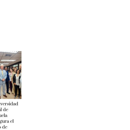
iversidad
l de
uela
gura el
o de