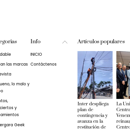
Back
egorias
Info
Artículos populares
To
udable
INICIO
Top
lan las marcas
Contáctenos
evista
ueno, lo malo y
eo
tos,
Inter despliega
La Un
iertos y
plan de
Centra
zamientos
contingencia y
Venez
avanza en la
reinau
Vergara Geek
restitución de
Centr