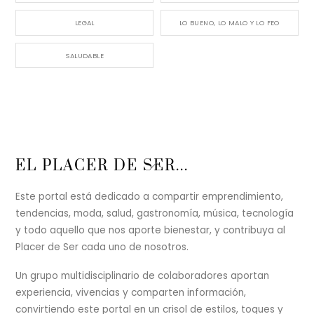
LEGAL
LO BUENO, LO MALO Y LO FEO
SALUDABLE
Back
EL PLACER DE SER...
To
Top
Este portal está dedicado a compartir emprendimiento,
tendencias, moda, salud, gastronomía, música, tecnología
y todo aquello que nos aporte bienestar, y contribuya al
Placer de Ser cada uno de nosotros.
Un grupo multidisciplinario de colaboradores aportan
experiencia, vivencias y comparten información,
convirtiendo este portal en un crisol de estilos, toques y