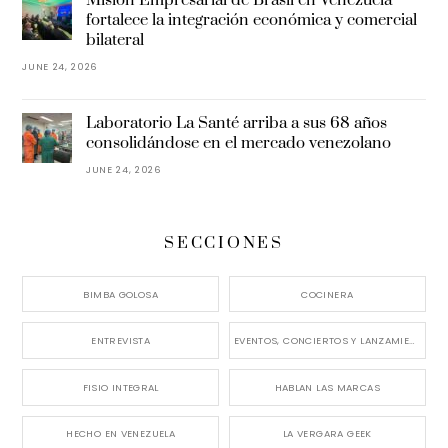
Misión Empresarial de Brasil en Venezuela
fortalece la integración económica y comercial
bilateral
JUNE 24, 2026
Laboratorio La Santé arriba a sus 68 años
consolidándose en el mercado venezolano
JUNE 24, 2026
SECCIONES
BIMBA GOLOSA
COCINERA
ENTREVISTA
EVENTOS, CONCIERTOS Y LANZAMIENTOS
FISIO INTEGRAL
HABLAN LAS MARCAS
HECHO EN VENEZUELA
LA VERGARA GEEK