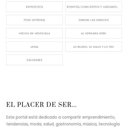
ENTREVISTA
EVENTOS, CONCIERTOS Y LANZAMIENTOS
FISIO INTEGRAL
HABLAN LAS MARCAS
HECHO EN VENEZUELA
LA VERGARA GEEK
LEGAL
LO BUENO, LO MALO Y LO FEO
SALUDABLE
Back
EL PLACER DE SER...
To
Top
Este portal está dedicado a compartir emprendimiento,
tendencias, moda, salud, gastronomía, música, tecnología