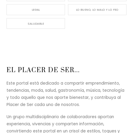
LEGAL
LO BUENO, LO MALO Y LO FEO
SALUDABLE
Back
EL PLACER DE SER...
To
Top
Este portal está dedicado a compartir emprendimiento,
tendencias, moda, salud, gastronomía, música, tecnología
y todo aquello que nos aporte bienestar, y contribuya al
Placer de Ser cada uno de nosotros.
Un grupo multidisciplinario de colaboradores aportan
experiencia, vivencias y comparten información,
convirtiendo este portal en un crisol de estilos, toques y