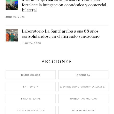
Misión Empresarial de Brasil en Venezuela
fortalece la integración económica y comercial
bilateral
JUNE 24, 2026
Laboratorio La Santé arriba a sus 68 años
consolidándose en el mercado venezolano
JUNE 24, 2026
SECCIONES
BIMBA GOLOSA
COCINERA
ENTREVISTA
EVENTOS, CONCIERTOS Y LANZAMIENTOS
FISIO INTEGRAL
HABLAN LAS MARCAS
HECHO EN VENEZUELA
LA VERGARA GEEK