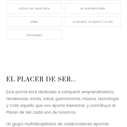
HECHO EN VENEZUELA
LA VERGARA GEEK
LEGAL
LO BUENO, LO MALO Y LO FEO
SALUDABLE
Back
EL PLACER DE SER...
To
Top
Este portal está dedicado a compartir emprendimiento,
tendencias, moda, salud, gastronomía, música, tecnología
y todo aquello que nos aporte bienestar, y contribuya al
Placer de Ser cada uno de nosotros.
Un grupo multidisciplinario de colaboradores aportan