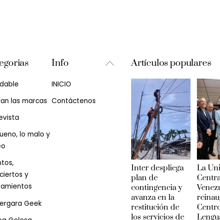
Back
egorias
Info
Artículos populares
To
udable
INICIO
Top
lan las marcas
Contáctenos
evista
ueno, lo malo y
eo
tos,
Inter despliega
La Un
iertos y
plan de
Centra
zamientos
contingencia y
Venez
avanza en la
reinau
Vergara Geek
restitución de
Centr
los servicios de
Lengu