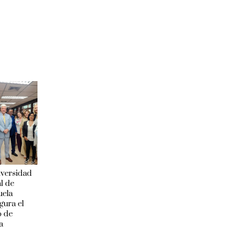
iversidad
l de
uela
gura el
o de
a