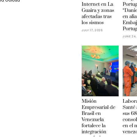
ba Golosa
Internet en La
Portu
Guaira y zonas
“Danie
afectadas tras
en ali
los sismos
Embaj
Portug
JULY 17, 2026
JUNE 24,
Misión
Labora
Empresarial de
Santé 
Brasil en
sus 68
Venezuela
conso
fortalece la
en el
integración
venez