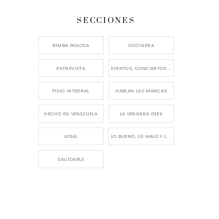
SECCIONES
BIMBA GOLOSA
COCINERA
ENTREVISTA
EVENTOS, CONCIERTOS Y LANZAMIENTOS
FISIO INTEGRAL
HABLAN LAS MARCAS
HECHO EN VENEZUELA
LA VERGARA GEEK
LEGAL
LO BUENO, LO MALO Y LO FEO
SALUDABLE