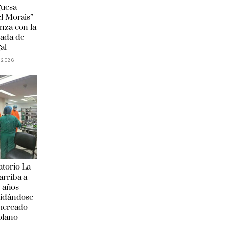
guesa
l Morais”
anza con la
ada de
al
 2026
torio La
arriba a
 años
lidándose
 mercado
olano