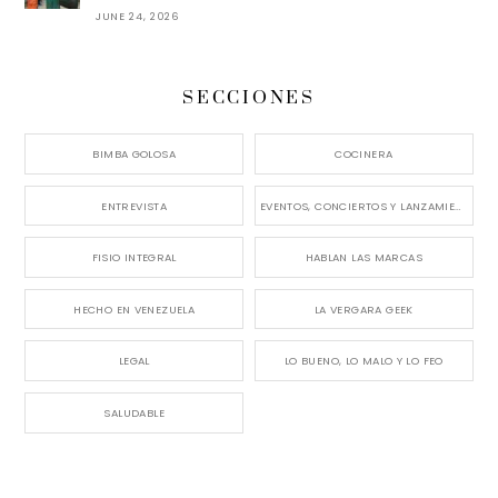
JUNE 24, 2026
SECCIONES
BIMBA GOLOSA
COCINERA
ENTREVISTA
EVENTOS, CONCIERTOS Y LANZAMIENTOS
FISIO INTEGRAL
HABLAN LAS MARCAS
HECHO EN VENEZUELA
LA VERGARA GEEK
LEGAL
LO BUENO, LO MALO Y LO FEO
SALUDABLE