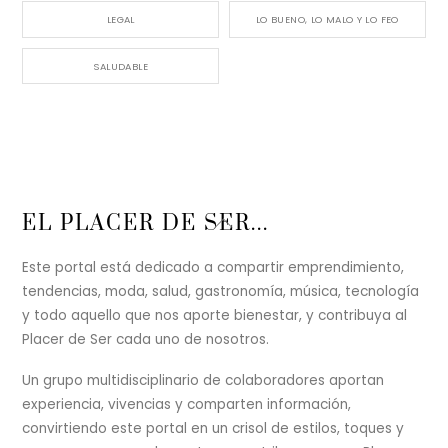
LEGAL
LO BUENO, LO MALO Y LO FEO
SALUDABLE
Back
EL PLACER DE SER...
To
Top
Este portal está dedicado a compartir emprendimiento,
tendencias, moda, salud, gastronomía, música, tecnología
y todo aquello que nos aporte bienestar, y contribuya al
Placer de Ser cada uno de nosotros.
Un grupo multidisciplinario de colaboradores aportan
experiencia, vivencias y comparten información,
convirtiendo este portal en un crisol de estilos, toques y