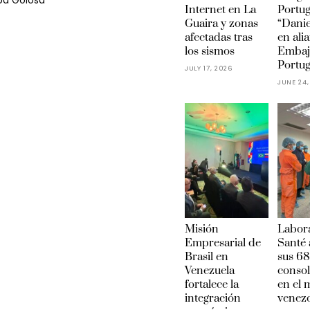
ba Golosa
Internet en La
Portu
Guaira y zonas
“Danie
afectadas tras
en ali
los sismos
Embaj
Portug
JULY 17, 2026
JUNE 24,
Misión
Labora
Empresarial de
Santé 
Brasil en
sus 68
Venezuela
conso
fortalece la
en el
integración
venez