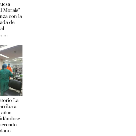
guesa
l Morais”
anza con la
ada de
al
 2026
torio La
arriba a
 años
lidándose
 mercado
olano