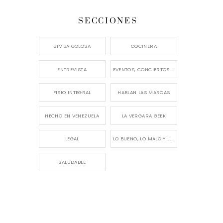
SECCIONES
BIMBA GOLOSA
COCINERA
ENTREVISTA
EVENTOS, CONCIERTOS Y LANZAMIENTOS
FISIO INTEGRAL
HABLAN LAS MARCAS
HECHO EN VENEZUELA
LA VERGARA GEEK
LEGAL
LO BUENO, LO MALO Y LO FEO
SALUDABLE