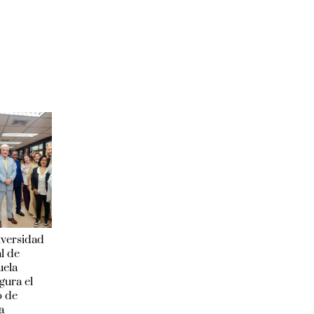
iversidad
l de
uela
gura el
o de
a