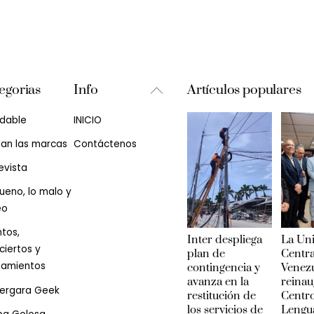
Back
egorias
Info
Artículos populares
To
udable
INICIO
Top
lan las marcas
Contáctenos
evista
ueno, lo malo y
eo
tos,
Inter despliega
La Un
iertos y
plan de
Centra
zamientos
contingencia y
Venez
avanza en la
reinau
Vergara Geek
restitución de
Centr
los servicios de
Lengu