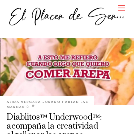
Skip
Men
to
content
ALIDA VERGARA JURADO
HABLAN LAS
MARCAS
0
Diablitos™ Underwood™:
acompaña la creatividad