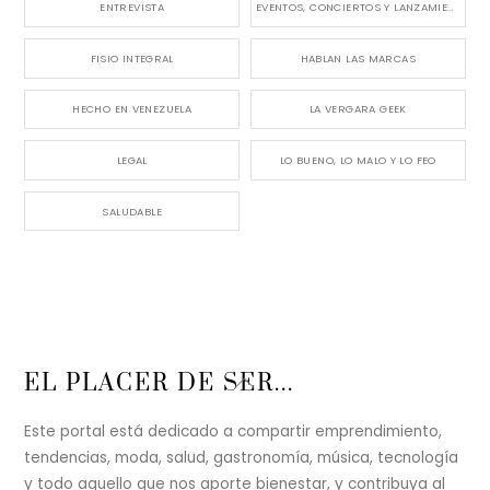
ENTREVISTA
EVENTOS, CONCIERTOS Y LANZAMIENTOS
FISIO INTEGRAL
HABLAN LAS MARCAS
HECHO EN VENEZUELA
LA VERGARA GEEK
LEGAL
LO BUENO, LO MALO Y LO FEO
SALUDABLE
Back
EL PLACER DE SER...
To
Top
Este portal está dedicado a compartir emprendimiento,
tendencias, moda, salud, gastronomía, música, tecnología
y todo aquello que nos aporte bienestar, y contribuya al