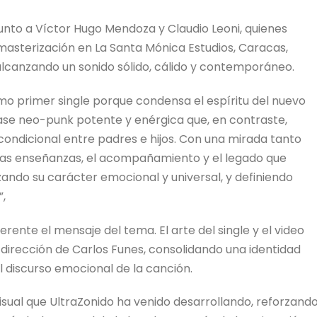
unto a Víctor Hugo Mendoza y Claudio Leoni, quienes
masterización en La Santa Mónica Estudios, Caracas,
lcanzando un sonido sólido, cálido y contemporáneo.
como primer single porque condensa el espíritu del nuevo
ase neo-punk potente y enérgica que, en contraste,
ondicional entre padres e hijos. Con una mirada tanto
 las enseñanzas, el acompañamiento y el legado que
rzando su carácter emocional y universal, y definiendo
,
ente el mensaje del tema. El arte del single y el video
 dirección de Carlos Funes, consolidando una identidad
el discurso emocional de la canción.
 visual que UltraZonido ha venido desarrollando, reforzand