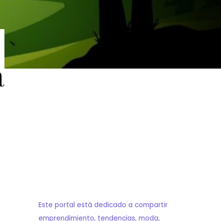
a
Este portal está dedicado a compartir
emprendimiento, tendencias, moda,