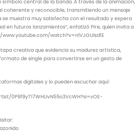
mo símbolo central de la banda. A través de la animación,
ual coherente y reconocible, transmitiendo un mensaje
 se muestra muy satisfecha con el resultado y espera
 en futuros lanzamientos”, enfatizó Pire, quien invita a
tps://www.youtube.com/watch?v=nlVJGUIsd1E
 etapa creativa que evidencia su madurez artística,
formato de single para convertirse en un gesto de
ataformas digitales y lo pueden escuchar aquí:
s/artist/0P9f9yTl7WHUvN55o3VcWH?si=vOE-
sitar:
azonido