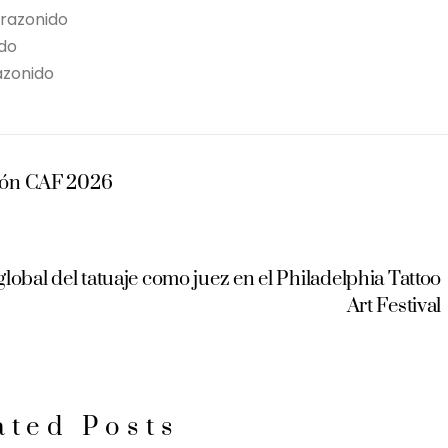
razonido
ido
azonido
atón CAF 2026
 global del tatuaje como juez en el Philadelphia Tattoo
Art Festival
ated Posts