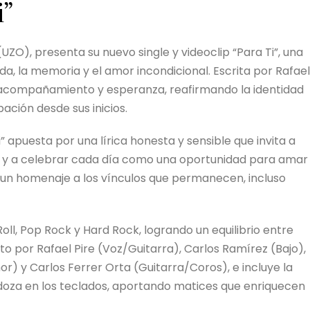
i”
ZO), presenta su nuevo single y videoclip “Para Ti”, una
a, la memoria y el amor incondicional. Escrita por Rafael
e acompañamiento y esperanza, reafirmando la identidad
pación desde sus inicios.
” apuesta por una lírica honesta y sensible que invita a
os y a celebrar cada día como una oportunidad para amar
un homenaje a los vínculos que permanecen, incluso
oll, Pop Rock y Hard Rock, logrando un equilibrio entre
o por Rafael Pire (Voz/Guitarra), Carlos Ramírez (Bajo),
r) y Carlos Ferrer Orta (Guitarra/Coros), e incluye la
doza en los teclados, aportando matices que enriquecen