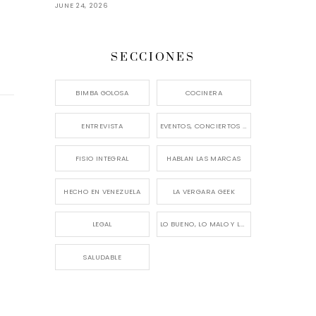
JUNE 24, 2026
SECCIONES
BIMBA GOLOSA
COCINERA
ENTREVISTA
EVENTOS, CONCIERTOS Y LANZAMIENTOS
FISIO INTEGRAL
HABLAN LAS MARCAS
HECHO EN VENEZUELA
LA VERGARA GEEK
LEGAL
LO BUENO, LO MALO Y LO FEO
SALUDABLE