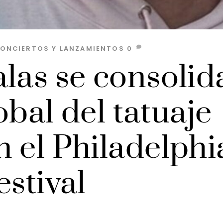
CONCIERTOS Y LANZAMIENTOS
0
las se consolid
lobal del tatuaje
 el Philadelphi
estival