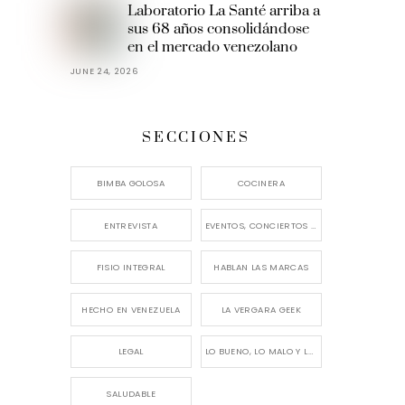
Laboratorio La Santé arriba a
sus 68 años consolidándose
en el mercado venezolano
JUNE 24, 2026
SECCIONES
BIMBA GOLOSA
COCINERA
ENTREVISTA
EVENTOS, CONCIERTOS Y LANZAMIENTOS
FISIO INTEGRAL
HABLAN LAS MARCAS
HECHO EN VENEZUELA
LA VERGARA GEEK
LEGAL
LO BUENO, LO MALO Y LO FEO
SALUDABLE