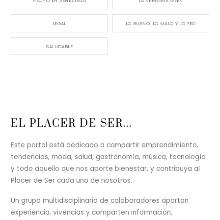
HECHO EN VENEZUELA
LA VERGARA GEEK
LEGAL
LO BUENO, LO MALO Y LO FEO
SALUDABLE
Back
EL PLACER DE SER...
To
Top
Este portal está dedicado a compartir emprendimiento,
tendencias, moda, salud, gastronomía, música, tecnología
y todo aquello que nos aporte bienestar, y contribuya al
Placer de Ser cada uno de nosotros.
Un grupo multidisciplinario de colaboradores aportan
experiencia, vivencias y comparten información,