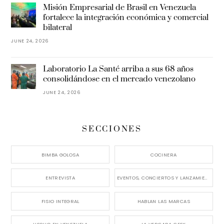
Misión Empresarial de Brasil en Venezuela
fortalece la integración económica y comercial
bilateral
JUNE 24, 2026
Laboratorio La Santé arriba a sus 68 años
consolidándose en el mercado venezolano
JUNE 24, 2026
SECCIONES
BIMBA GOLOSA
COCINERA
ENTREVISTA
EVENTOS, CONCIERTOS Y LANZAMIENTOS
FISIO INTEGRAL
HABLAN LAS MARCAS