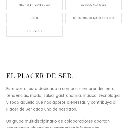
HECHO EN VENEZUELA
LA VERGARA GEEK
LEGAL
LO BUENO, LO MALO Y LO FEO
SALUDABLE
Back
EL PLACER DE SER...
To
Top
Este portal está dedicado a compartir emprendimiento,
tendencias, moda, salud, gastronomía, música, tecnología
y todo aquello que nos aporte bienestar, y contribuya al
Placer de Ser cada uno de nosotros.
Un grupo multidisciplinario de colaboradores aportan