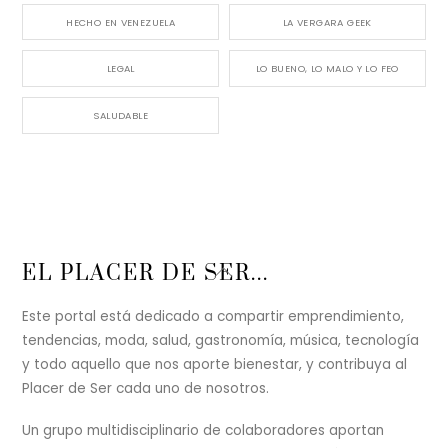
HECHO EN VENEZUELA
LA VERGARA GEEK
LEGAL
LO BUENO, LO MALO Y LO FEO
SALUDABLE
Back
EL PLACER DE SER...
To
Top
Este portal está dedicado a compartir emprendimiento,
tendencias, moda, salud, gastronomía, música, tecnología
y todo aquello que nos aporte bienestar, y contribuya al
Placer de Ser cada uno de nosotros.
Un grupo multidisciplinario de colaboradores aportan